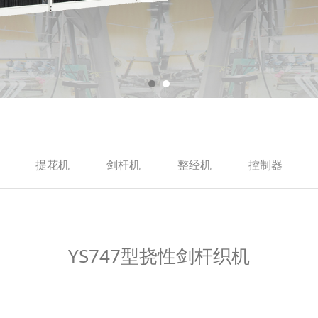
提花机
剑杆机
整经机
控制器
织机
YS747型挠性剑杆织机