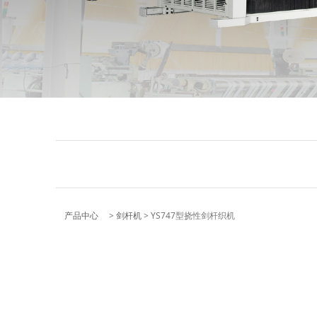
YS747型挠性剑杆
产品中心
>
剑杆机
>
YS747型挠性剑杆织机