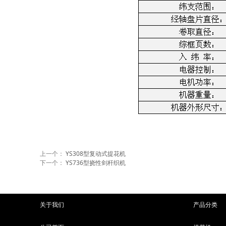
上一个：
YS308型复动式提花机
下一个：
YS736型挠性剑杆织机
关于我们
产品分类